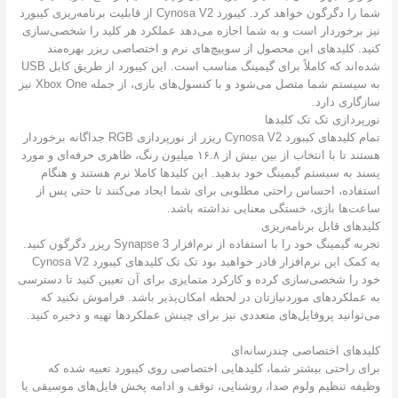
شما را دگرگون خواهد کرد. کیبورد Cynosa V2 از قابلیت برنامه‌ریزی کیبورد
 برخوردار است و به شما اجازه می‌دهد عملکرد هر کلید را شخصی‌سازی
د. کلیدهای این محصول از سوییچ‌های نرم و اختصاصی ریزر بهره‌مند
شده‌اند که کاملاً برای گیمینگ مناسب است. این کیبورد از طریق کابل USB
به سیستم شما متصل می‌شود و با کنسول‌های بازی، از جمله Xbox One نیز
گاری دارد.
پردازی تک تک کلیدها
تمام کلیدهای کیبورد Cynosa V2 ریزر از نورپردازی RGB جداگانه برخوردار
هستند تا با انتخاب از بین بیش از ۱۶.۸ میلیون رنگ، ظاهری حرفه‌ای و مورد
د به سیستم گیمینگ خود بدهید. این کلیدها کاملا نرم هستند و هنگام
فاده، احساس راحتی مطلوبی برای شما ایجاد می‌کنند تا حتی پس از
ت‌ها بازی، خستگی معنایی نداشته باشد.
دهای قابل برنامه‌ریزی
تجربه گیمینگ خود را با استفاده از نرم‌افزار Synapse 3 ریزر دگرگون کنید.
به کمک این نرم‌افزار قادر خواهید بود تک تک کلیدهای کیبورد Cynosa V2
 را شخصی‌سازی کرده و کارکرد متمایزی برای آن تعیین کنید تا دسترسی
عملکردهای موردنیازتان در لحظه امکان‌پذیر باشد. فراموش نکنید که
توانید پروفایل‌های متعددی نیز برای چینش عملکردها تهیه و ذخیره کنید.
یدهای اختصاصی چندرسانه‌ای
ی راحتی بیشتر شما، کلیدهایی اختصاصی روی کیبورد تعبیه شده که
فه تنظیم ولوم صدا، روشنایی، توقف و ادامه پخش فایل‌های موسیقی یا